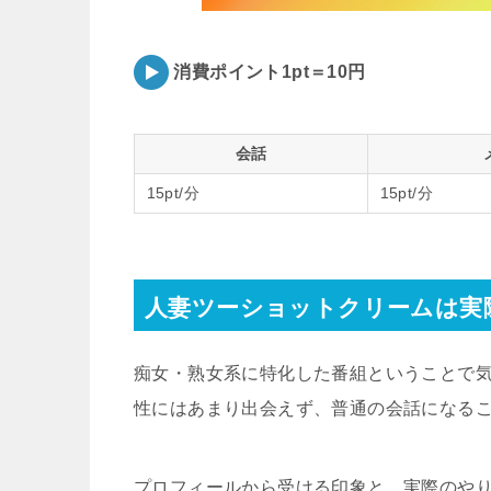
消費ポイント1pt＝10円
会話
15pt/分
15pt/分
人妻ツーショットクリームは実
痴女・熟女系に特化した番組ということで
性にはあまり出会えず、普通の会話になる
プロフィールから受ける印象と、実際のや