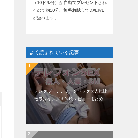
（10ドル分）が
自動でプレゼント
され
るので約10分、
無料お試し
でDXLIVE
が遊べます。
よく読まれている記事
テレクラ・テレフォンセックス人気比
較ランキング＆体験レビューまとめ