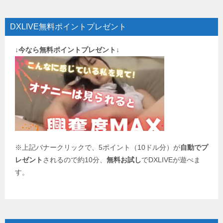
ナ
ビ
DXLIVE無料ポイントプレゼント
ゲ
↓今なら無料ポイントプレゼント↓
ー
シ
ョ
ン
※上記バナークリックで、5ポイント（10ドル分）が
自動でプ
レゼント
されるので約10分、
無料お試し
でDXLIVEが遊べま
す。