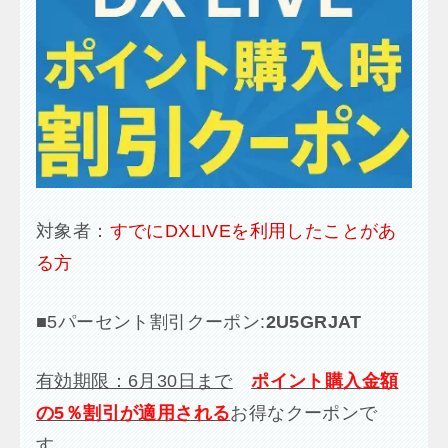
対象者：
すでにDXLIVEを利用したことがあ
る方
■
5パーセント割引クーポン:
2U5GRJAT
有効期限：6月30日まで
ポイント購入金額
の5％割引が適用される
お得なクーポンで
す。