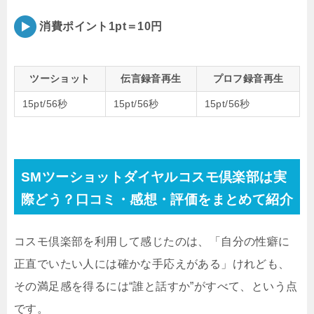
消費ポイント1pt＝10円
ツーショット
伝言録音再生
プロフ録音再生
15pt/56秒
15pt/56秒
15pt/56秒
SMツーショットダイヤルコスモ倶楽部は実
際どう？口コミ・感想・評価をまとめて紹介
コスモ倶楽部を利用して感じたのは、「自分の性癖に
正直でいたい人には確かな手応えがある」けれども、
その満足感を得るには“誰と話すか”がすべて、という点
です。