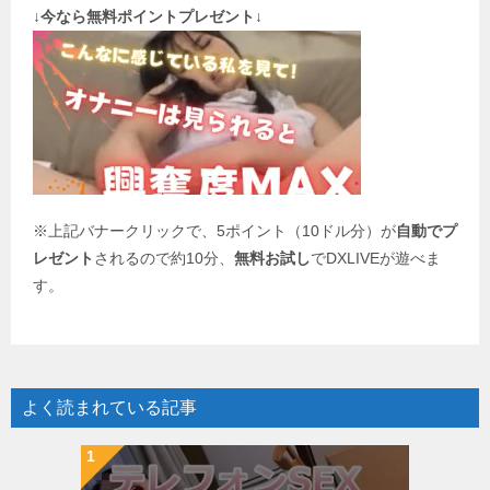
↓今なら無料ポイントプレゼント↓
ー
シ
ョ
ン
※上記バナークリックで、5ポイント（10ドル分）が
自動でプ
レゼント
されるので約10分、
無料お試し
でDXLIVEが遊べま
す。
よく読まれている記事