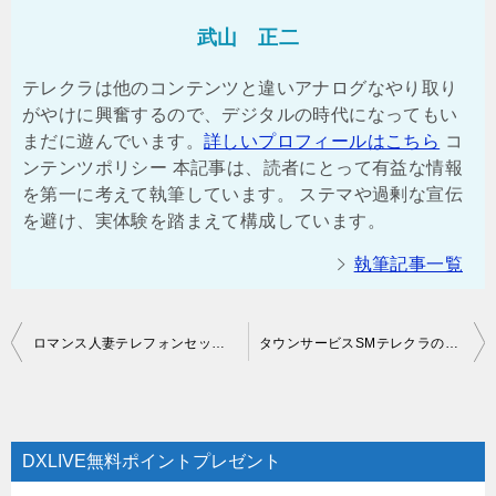
武山 正二
テレクラは他のコンテンツと違いアナログなやり取り
がやけに興奮するので、デジタルの時代になってもい
まだに遊んでいます。
詳しいプロフィールはこちら
コ
ンテンツポリシー 本記事は、読者にとって有益な情報
を第一に考えて執筆しています。 ステマや過剰な宣伝
を避け、実体験を踏まえて構成しています。
執筆記事一覧
投
ロマンス人妻テレフォンセックスの安全・評判は？口コミ体験談【2026年最新】
タウンサービスSMテレクラの安全・評判は？口コミ体験談【2026年最新】
稿
ナ
ビ
DXLIVE無料ポイントプレゼント
ゲ