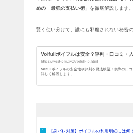
めの「最強の支払い術」
を徹底解説します
賢く使い分けて、誰にも邪魔されない秘密
Voifullボイフルは安全？評判・口コミ・
https://west-pro.xyz/voifull-jp.html
Voifullボイフルの安全性や評判を徹底検証！実際の
詳しく解説します。
【身バレ対策】ボイフルの利用明細には何