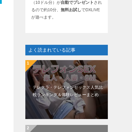
（10ドル分）が
自動でプレゼント
され
るので約10分、
無料お試し
でDXLIVE
が遊べます。
よく読まれている記事
テレクラ・テレフォンセックス人気比
較ランキング＆体験レビューまとめ