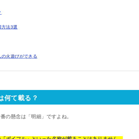
？
済方法3選
人の火遊びができる
は何て載る？
一番の懸念は「明細」ですよね。
ll」や「ボイフル」といった名称が載ることはありません。