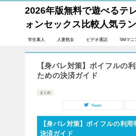
2026年版無料で遊べるテ
ォンセックス比較人気ラ
学生素人
人妻熟女
ビデオ通話
SMマニ
【身バレ対策】ボイフルの利
ための決済ガイド
まとめ
Tweet
【身バレ対策】ボイフルの利用
決済ガイド