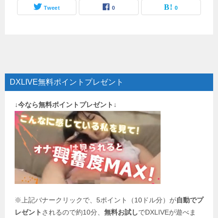
Tweet
0
0
DXLIVE無料ポイントプレゼント
↓今なら無料ポイントプレゼント↓
※上記バナークリックで、5ポイント（10ドル分）が
自動でプ
レゼント
されるので約10分、
無料お試し
でDXLIVEが遊べま