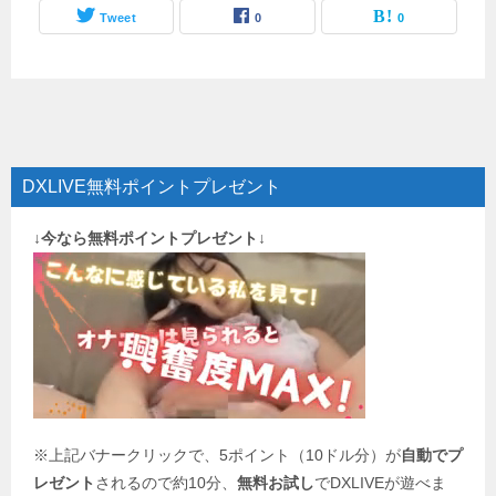
Tweet
0
0
DXLIVE無料ポイントプレゼント
↓今なら無料ポイントプレゼント↓
※上記バナークリックで、5ポイント（10ドル分）が
自動でプ
レゼント
されるので約10分、
無料お試し
でDXLIVEが遊べま