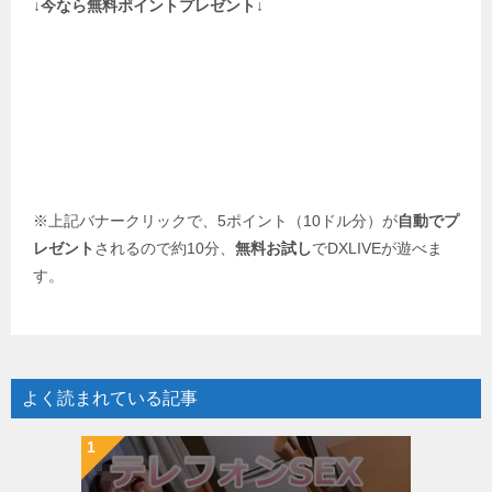
↓今なら無料ポイントプレゼント↓
ー
シ
ョ
ン
※上記バナークリックで、5ポイント（10ドル分）が
自動でプ
レゼント
されるので約10分、
無料お試し
でDXLIVEが遊べま
す。
よく読まれている記事