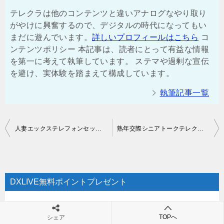
テレクラは他のコンテンツと違いアナログなやり取り
がやけに興奮するので、デジタルの時代になってもい
まだに遊んでいます。
詳しいプロフィールはこちら
コ
ンテンツポリシー 本記事は、読者にとって有益な情報
を第一に考えて執筆しています。 ステマや過剰な宣伝
を避け、実体験を踏まえて構成しています。
執筆記事一覧
投
人妻エックステレフォンセックスの安全・評判は？口コミ体験談【2026年最新】
熟年交際シニアトークテレクラの安全・評判は？口コミ体験談【2026年最新】
稿
ナ
ビ
DXLIVE無料ポイントプレゼント
ゲ
↓今なら無料ポイントプレゼント↓
ー
TOPへ
シェア
シ