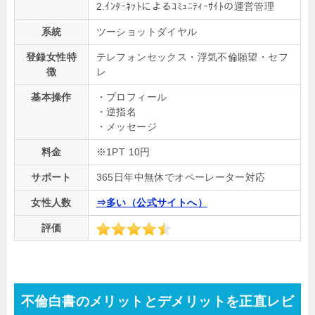
2.ｲﾝﾀｰﾈｯﾄによるｺﾐｭﾆﾃｨｰｻｲﾄの運営管理
系統
ツーショットダイヤル
登録女性特
テレフォンセックス・浮気不倫願望・セフ
徴
レ
基本操作
・プロフィール
・逆指名
・メッセージ
料金
※1PT 10円
サポート
365日年中無休でオペーレーター対応
女性人数
⇒多い（公式サイトへ）
評価
不倫白書のメリットとデメリットを正直レビ