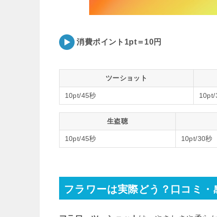
消費ポイント1pt＝10円
ツーショット
10pt/45秒
10pt
生盗聴
10pt/45秒
10pt/30秒
フラワーは実際どう？口コミ・