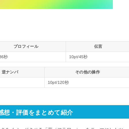
プロフィール
伝言
/36秒
10pt/45秒
逆ナンパ
その他の操作
10pt/120秒
感想・評価をまとめて紹介