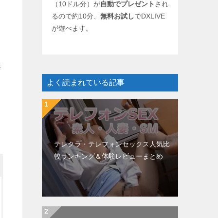
（10ドル分）が
自動でプレゼント
され
るので約10分、
無料お試し
でDXLIVE
が遊べます。
楽
よく読まれている記事
テレクラ・テレフォンセックス人気比
較ランキング＆体験レビューまとめ