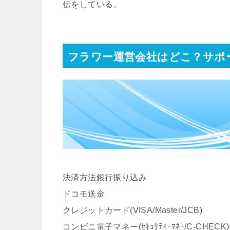
伝をしている。
フラワー運営会社はどこ？サポ
決済方法銀行振り込み
ドコモ送金
クレジットカード(VISA/Master/JCB)
コンビニ電子マネー(ｾｷｭﾘﾃｨｰﾏﾈｰ/C-CHEC