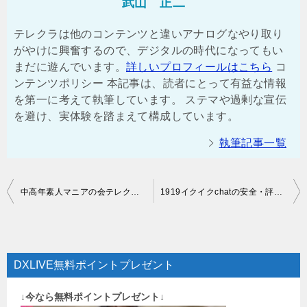
武山 正二
テレクラは他のコンテンツと違いアナログなやり取り
がやけに興奮するので、デジタルの時代になってもい
まだに遊んでいます。
詳しいプロフィールはこちら
コ
ンテンツポリシー 本記事は、読者にとって有益な情報
を第一に考えて執筆しています。 ステマや過剰な宣伝
を避け、実体験を踏まえて構成しています。
執筆記事一覧
投
中高年素人マニアの会テレクラの安全・評判は？口コミ体験談【2026年最新】
1919イクイクchatの安全・評判は？口コミ体験談【2026年最新】
稿
ナ
ビ
DXLIVE無料ポイントプレゼント
ゲ
↓今なら無料ポイントプレゼント↓
ー