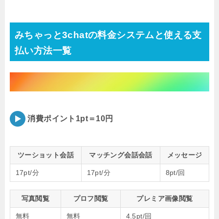
みちゃっと3chatの料金システムと使える支
払い方法一覧
消費ポイント1pt＝10円
ツーショット会話
マッチング会話会話
メッセージ
17pt/分
17pt/分
8pt/回
写真閲覧
プロフ閲覧
プレミア画像閲覧
無料
無料
4.5pt/回