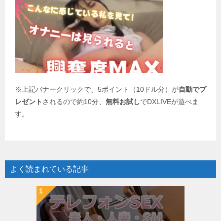
シ
ョ
ン
※上記バナークリックで、5ポイント（10ドル分）が
自動でプ
レゼント
されるので約10分、
無料お試し
でDXLIVEが遊べま
す。
よく読まれている記事